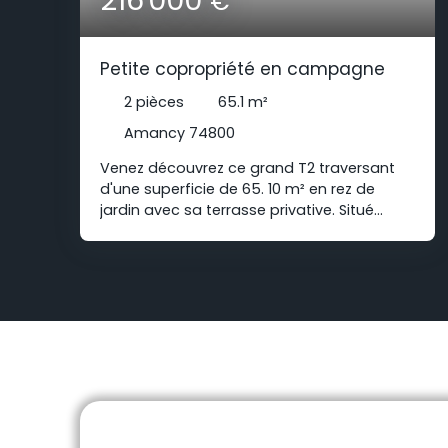
€
Petite copropriété en campagne
2
pièces
65.1
m²
Amancy 74800
Venez découvrez ce grand T2 traversant
d'une superficie de 65. 10 m² en rez de
jardin avec sa terrasse privative. Situé
dans une petite copropriété calme et
bordée de verdure. Vous trouverez un
spacieux séjour accompagné de sa
cuisine ouverte de 49. 29m², une belle
chambre de 11. 88 m² avec placard, WC et
sa salle d'eau. Au delà de ses grandes
ouvertures dans la pièce de vie, l'accès se
fera directement de plain pied sur une
agréable terrasse clôturée et un vaste
jardin, un espace en extérieur agréable
sans vis à vis, exposé Sud-Est. Avec