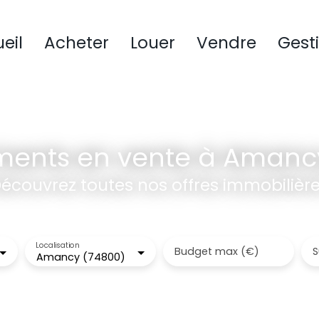
eil
Acheter
Louer
Vendre
Gest
ents en vente à Amanc
écouvrez toutes nos offres immobilièr
Localisation
Budget max (€)
S
Amancy (74800)