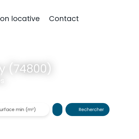
ion locative
Contact
y (74800)
es
Rechercher
urface min (m²)