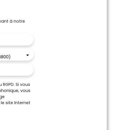
vant à notre
4800)
 RGPD. Si vous
éphonique, vous
age
e site Internet