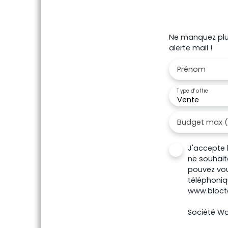
l'appartement, vous trouverez également
deux places de parking en extérieur dont
une couverte ainsi que dans les communs
Ne manquez plus
des espaces de rangements pour faciliter
alerte mail !
la vie de tous les jours.
Prénom
Type d'offre
Vente
Budget max 
J'accepte 
ne souhait
pouvez vou
téléphoniqu
www.blocte
Société Wor