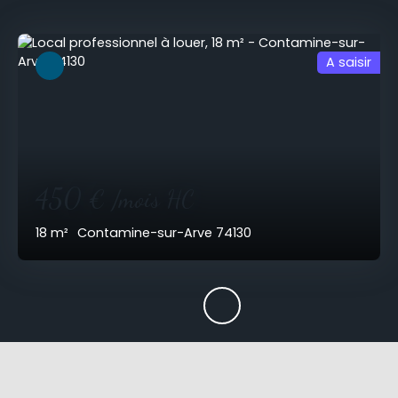
A saisir
450
€ /mois HC
18
m²
Contamine-sur-Arve 74130